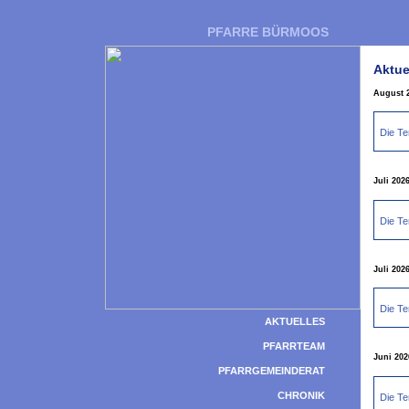
PFARRE BÜRMOOS
Aktue
August 2
Die Te
Juli 2026
Die Te
Juli 2026
Die Te
AKTUELLES
PFARRTEAM
Juni 2026
PFARRGEMEINDERAT
CHRONIK
Die Te